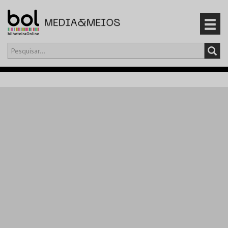
Olá,
iniciar sessão
PT
0
CARRINHO
EVENTOS
CARTÕES
PRODUTOS