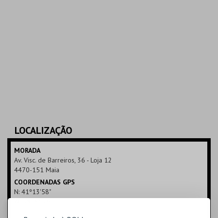
LOCALIZAÇÃO
MORADA
Av. Visc. de Barreiros, 36 - Loja 12
4470-151 Maia
COORDENADAS GPS
N: 41º13'58"
W: 08º37'26"