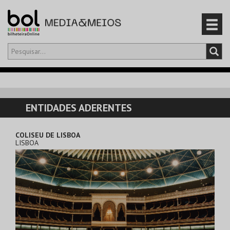
Olá,
iniciar sessão
PT
0
CARRINHO
ENTIDADES ADERENTES
EVENTOS
COLISEU DE LISBOA
LISBOA
CARTÕES
PRODUTOS